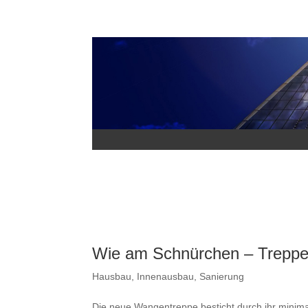
Wie am Schnürchen – Treppe m
Hausbau
,
Innenausbau
,
Sanierung
Die neue Wangentreppe besticht durch ihr minim