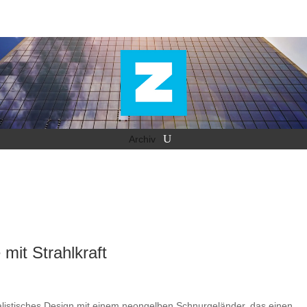
Archiv
it Strahlkraft
alistisches Design mit einem neongelben Schnurgeländer, das einen