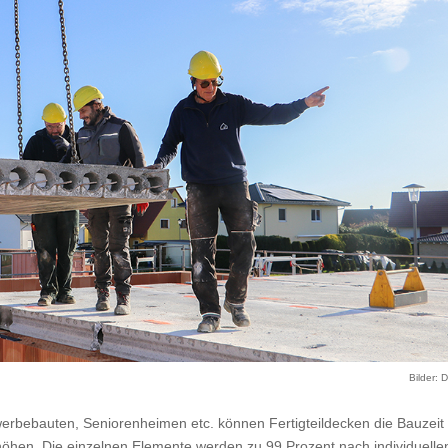
Bilder: 
erbebauten, Seniorenheimen etc. können Fertigteildecken die Bauzeit
rhöhen. Die einzelnen Elemente werden zu 99 Prozent nach individuelle