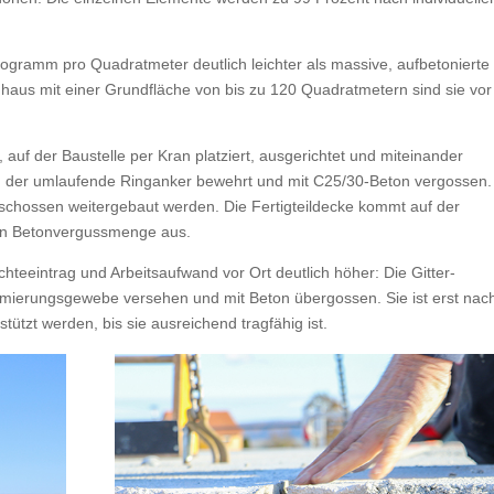
logramm pro Quadratmeter deutlich leichter als massive, aufbetonierte
nhaus mit einer Grundfläche von bis zu 120 Quadratmetern sind sie vor
uf der Baustelle per Kran platziert, ausgerichtet und miteinander
d der umlaufende Ringanker bewehrt und mit C25/30-Beton vergossen.
chossen weitergebaut werden. Die Fertigteildecke kommt auf der
hen Betonvergussmenge aus.
teeintrag und Arbeitsaufwand vor Ort deutlich höher: Die Gitter-
mierungsgewebe versehen und mit Beton übergossen. Sie ist erst nac
tzt werden, bis sie ausreichend tragfähig ist.