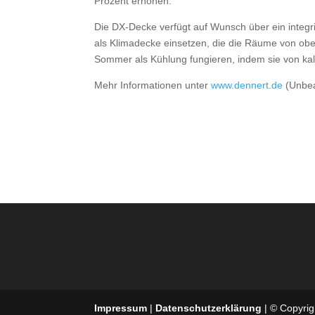
Prozent erhöhen.
Die DX-Decke verfügt auf Wunsch über ein integr
als Klimadecke einsetzen, die die Räume von obe
Sommer als Kühlung fungieren, indem sie von ka
Mehr Informationen unter
www.dennert.de
(Unbea
Impressum
|
Datenschutzerklärung
| © Copyrigh