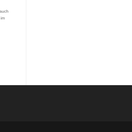
 auch
 im