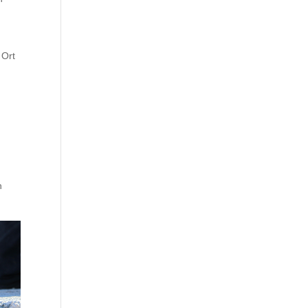
 Ort
h