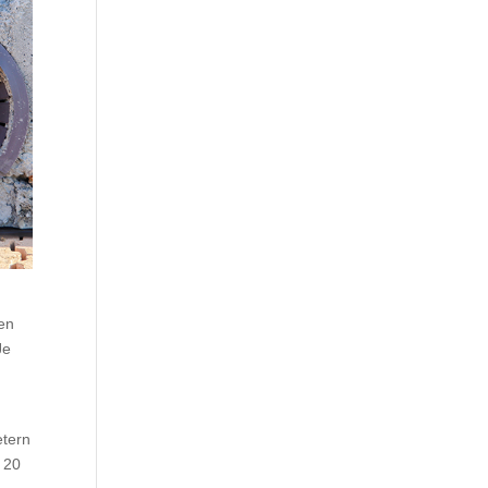
sen
Je
etern
 20