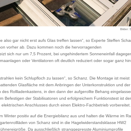
Bilder:
lso gar nicht erst aufs Glas treffen lassen“, so Experte Steffen Scha
chon vorher ab. Dazu kommen noch die hervorragenden
zt sich nur um 7,5 Prozent, bei ungehindertem Sonneneinfall dageg
maanlagen oder Ventilatoren oft deutlich reduziert oder sogar ganz hinf
trahlen kein Schlupfloch zu lassen“, so Schanz. Die Montage ist meist
chattenden Glasfläche mit dem Anbringen der Unterkonstruktion und der
 des Rollladenkastens, in den dann der aufgerollte Behang eingelasse
Befestigen der Stabilisatoren und erfolgreichem Funktionstest ist de
 elektrischen Anschlusses durch einen Elektro-Fachbetrieb vorbereitet.
im Winter positiv auf die Energiebilanz aus und halten die Wärme im R
gartenrollläden von Schanz sind in die Hagelwiderstandsklasse HW2
Hühnereigröße. Da ausschließlich stranggepresste Aluminiumprofile