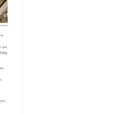
 Schanz
nz.
en um
ällig
 an
n
r
aum.